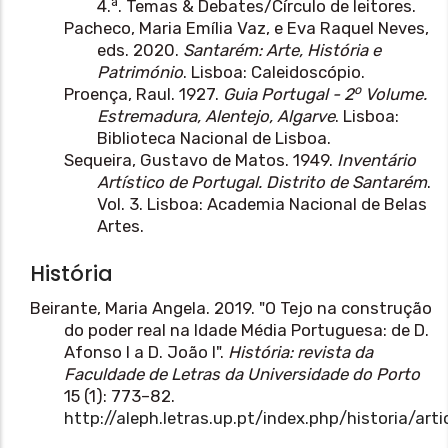
a
4.
. Temas & Debates/Círculo de leitores.
Pacheco, Maria Emília Vaz, e Eva Raquel Neves,
eds. 2020.
Santarém: Arte, História e
Património
. Lisboa: Caleidoscópio.
o
Proença, Raul. 1927.
Guia Portugal - 2
Volume.
Estremadura, Alentejo, Algarve
. Lisboa:
Biblioteca Nacional de Lisboa.
Sequeira, Gustavo de Matos. 1949.
Inventário
Artístico de Portugal. Distrito de Santarém
.
Vol. 3. Lisboa: Academia Nacional de Belas
Artes.
História
Beirante, Maria Angela. 2019. "O Tejo na construção
do poder real na Idade Média Portuguesa: de D.
Afonso I a D. João I".
História: revista da
Faculdade de Letras da Universidade do Porto
15 (1): 773–82.
http://aleph.letras.up.pt/index.php/historia/art